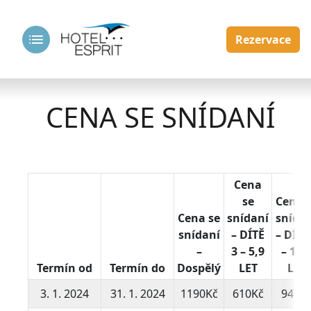
Rezervace
CENA SE SNÍDANÍ
Cena
se
Cena 
Cena se
snídaní
snída
snídaní
– DÍTĚ
– DÍTĚ
–
3 – 5,9
– 11,
Termín od
Termín do
Dospělý
LET
LET
3. 1. 2024
31. 1. 2024
1190Kč
610Kč
940K