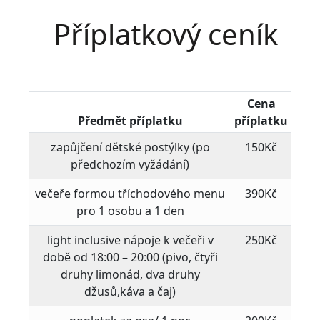
Příplatkový ceník
Cena
Předmět příplatku
příplatku
zapůjčení dětské postýlky (po
150Kč
předchozím vyžádání)
večeře formou tříchodového menu
390Kč
pro 1 osobu a 1 den
light inclusive nápoje k večeři v
250Kč
době od 18:00 – 20:00 (pivo, čtyři
druhy limonád, dva druhy
džusů,káva a čaj)